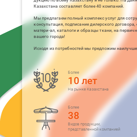
дукцию по всему Казахстану и не только. На дан
Казахстана составляет более 40 компаний.
Мы предлагаем полный комплекс услуг для сотру
консультация, подписание дилерского договора, 
матери-ал, каталоги и образцы ткани, на первич
вашего города!
Исходя из потребностей мы предложим наилучше
Более
10 лет
На рынке Казахстана
Более
38
Видов продукции,
представленной компанией