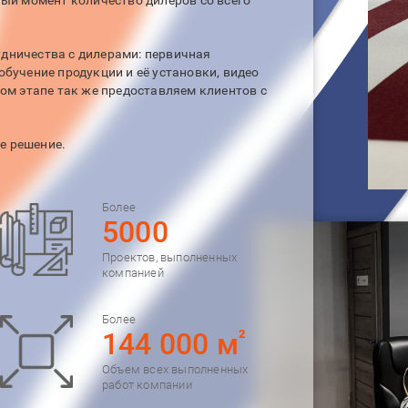
ный момент количество дилеров со всего
дничества с дилерами: первичная
обучение продукции и её установки, видео
ном этапе так же предоставляем клиентов с
е решение.
Более
5000
Проектов, выполненных
компанией
Более
144 000 м
2
Объем всех выполненных
работ компании